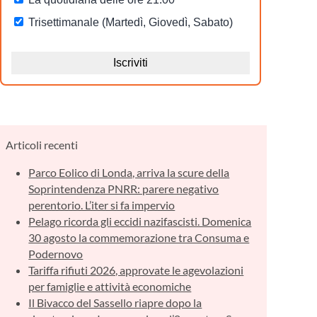
Articoli recenti
Parco Eolico di Londa, arriva la scure della
Soprintendenza PNRR: parere negativo
perentorio. L’iter si fa impervio
Pelago ricorda gli eccidi nazifascisti. Domenica
30 agosto la commemorazione tra Consuma e
Podernovo
Tariffa rifiuti 2026, approvate le agevolazioni
per famiglie e attività economiche
Il Bivacco del Sassello riapre dopo la