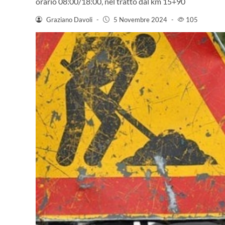
orario 08:00/18:00, nel tratto dal km 15+90
Graziano Davoli
-
5 Novembre 2024
-
105