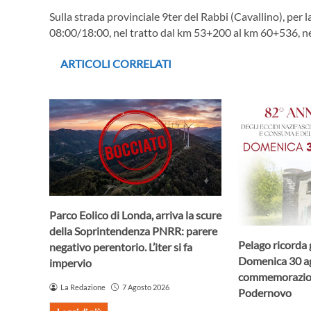
Sulla strada provinciale 9ter del Rabbi (Cavallino), per 
08:00/18:00, nel tratto dal km 53+200 al km 60+536, n
ARTICOLI CORRELATI
Parco Eolico di Londa, arriva la scure
della Soprintendenza PNRR: parere
Pelago ricorda g
negativo perentorio. L’iter si fa
Domenica 30 ag
impervio
commemorazio
La Redazione
7 Agosto 2026
Podernovo