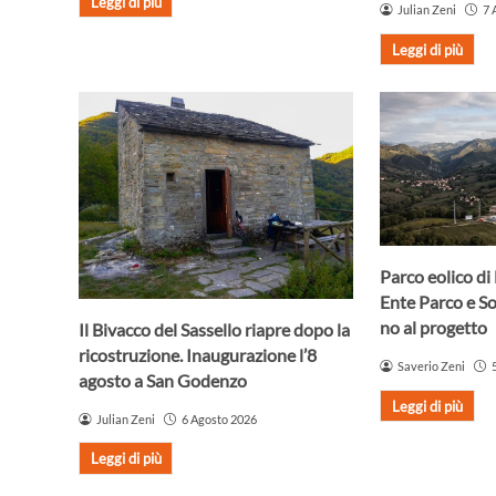
Leggi di più
Julian Zeni
7 
Leggi di più
Parco eolico di
Ente Parco e S
no al progetto
Il Bivacco del Sassello riapre dopo la
ricostruzione. Inaugurazione l’8
Saverio Zeni
agosto a San Godenzo
Leggi di più
Julian Zeni
6 Agosto 2026
Leggi di più