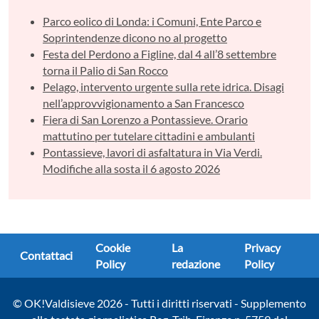
Parco eolico di Londa: i Comuni, Ente Parco e
Soprintendenze dicono no al progetto
Festa del Perdono a Figline, dal 4 all’8 settembre
torna il Palio di San Rocco
Pelago, intervento urgente sulla rete idrica. Disagi
nell’approvvigionamento a San Francesco
Fiera di San Lorenzo a Pontassieve. Orario
mattutino per tutelare cittadini e ambulanti
Pontassieve, lavori di asfaltatura in Via Verdi.
Modifiche alla sosta il 6 agosto 2026
Cookie
La
Privacy
Contattaci
Policy
redazione
Policy
© OK!Valdisieve 2026 - Tutti i diritti riservati - Supplemento