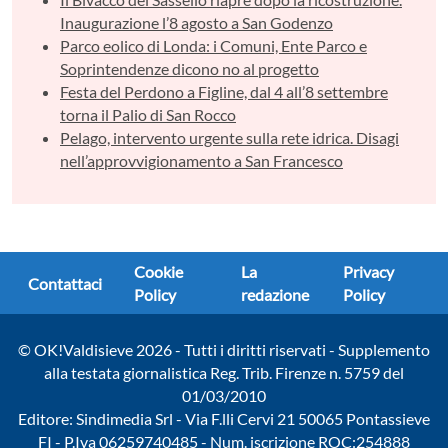
Inaugurazione l’8 agosto a San Godenzo
Parco eolico di Londa: i Comuni, Ente Parco e
Soprintendenze dicono no al progetto
Festa del Perdono a Figline, dal 4 all’8 settembre
torna il Palio di San Rocco
Pelago, intervento urgente sulla rete idrica. Disagi
nell’approvvigionamento a San Francesco
Cookie
La
Privacy
Contattaci
Policy
redazione
Policy
© OK!Valdisieve 2026 - Tutti i diritti riservati - Supplemento
alla testata giornalistica Reg. Trib. Firenze n. 5759 del
01/03/2010
Editore: Sindimedia Srl - Via F.lli Cervi 21 50065 Pontassieve
FI - P.Iva 06259740485 - Num. iscrizione ROC:254888