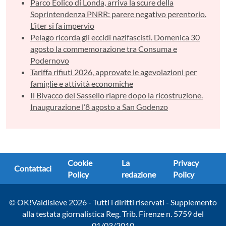
Parco Eolico di Londa, arriva la scure della
Soprintendenza PNRR: parere negativo perentorio.
L’iter si fa impervio
Pelago ricorda gli eccidi nazifascisti. Domenica 30
agosto la commemorazione tra Consuma e
Podernovo
Tariffa rifiuti 2026, approvate le agevolazioni per
famiglie e attività economiche
Il Bivacco del Sassello riapre dopo la ricostruzione.
Inaugurazione l’8 agosto a San Godenzo
Cookie
La
Privacy
Contattaci
Policy
redazione
Policy
© OK!Valdisieve 2026 - Tutti i diritti riservati - Supplemento
alla testata giornalistica Reg. Trib. Firenze n. 5759 del
01/03/2010