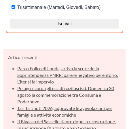
Articoli recenti
Parco Eolico di Londa, arriva la scure della
Soprintendenza PNRR: parere negativo perentorio.
L’iter si fa impervio
Pelago ricorda gli eccidi nazifascisti. Domenica 30
agosto la commemorazione tra Consuma e
Podernovo
Tariffa rifiuti 2026, approvate le agevolazioni per
famiglie e attività economiche
Il Bivacco del Sassello riapre dopo la ricostruzione.
Inaugurazione l’8 agosto a San Godenzo