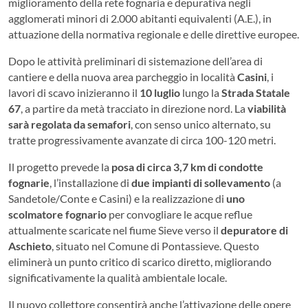
miglioramento della rete fognaria e depurativa negli
agglomerati minori di 2.000 abitanti equivalenti (A.E.), in
attuazione della normativa regionale e delle direttive europee.
Dopo le attività preliminari di sistemazione dell’area di
cantiere e della nuova area parcheggio in località
Casini
, i
lavori di scavo inizieranno il
10 luglio
lungo la
Strada Statale
67
, a partire da metà tracciato in direzione nord. La
viabilità
sarà regolata da semafori
, con senso unico alternato, su
tratte progressivamente avanzate di circa 100-120 metri.
Il progetto prevede la
posa di circa 3,7 km di condotte
fognarie
, l’installazione di
due impianti di sollevamento
(a
Sandetole/Conte e Casini) e la realizzazione di
uno
scolmatore fognario
per convogliare le acque reflue
attualmente scaricate nel fiume Sieve verso il
depuratore di
Aschieto
, situato nel Comune di Pontassieve. Questo
eliminerà un punto critico di scarico diretto, migliorando
significativamente la qualità ambientale locale.
Il nuovo collettore consentirà anche l’attivazione delle opere