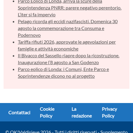
Parco Eolico di Londa, arriva la scure della
Soprintendenza PNRR: parere negativo perentorio.
L’iter si fa impervio
Pelago ricorda gli eccidi nazifascisti. Domenica 30
agosto la commemorazione tra Consuma e
Podernovo
Tariffa rifiuti 2026, approvate le agevolazioni per
famiglie e attività economiche
Il Bivacco del Sassello riapre dopo la ricostruzione.
Inaugurazione l’8 agosto a San Godenzo
Parco eolico di Londa: i Comuni, Ente Parco e
Soprintendenze dicono no al progetto
Cookie
La
Privacy
Contattaci
Policy
redazione
Policy
© OK!Valdisieve 2026 - Tutti i diritti riservati - Supplemento