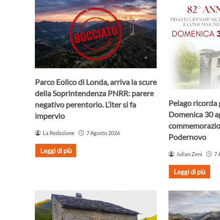
Parco Eolico di Londa, arriva la scure
della Soprintendenza PNRR: parere
Pelago ricorda g
negativo perentorio. L’iter si fa
Domenica 30 ag
impervio
commemorazio
La Redazione
7 Agosto 2026
Podernovo
Leggi di più
Julian Zeni
7 
Leggi di più