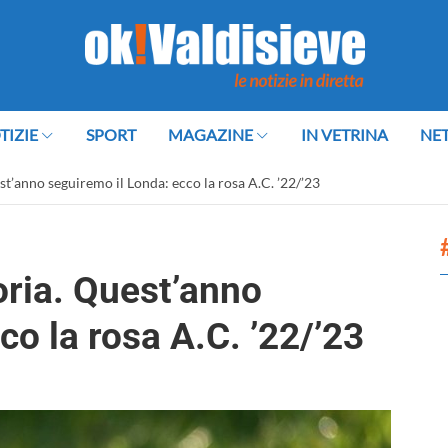
TIZIE
SPORT
MAGAZINE
IN VETRINA
NE
t’anno seguiremo il Londa: ecco la rosa A.C. ’22/’23
ria. Quest’anno
co la rosa A.C. ’22/’23