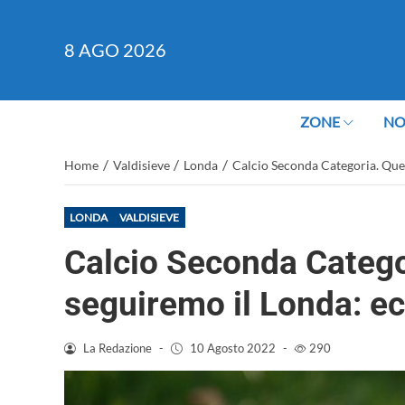
8
AGO 2026
ZONE
NO
/
/
/
Home
Valdisieve
Londa
Calcio Seconda Categoria. Ques
LONDA
VALDISIEVE
Calcio Seconda Catego
seguiremo il Londa: ec
La Redazione
-
10 Agosto 2022
-
290