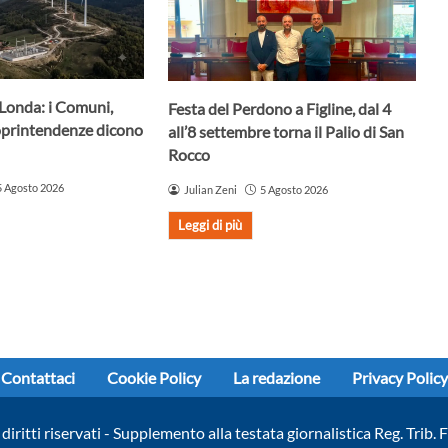
 Londa: i Comuni,
Festa del Perdono a Figline, dal 4
oprintendenze dicono
all’8 settembre torna il Palio di San
Rocco
5 Agosto 2026
Julian Zeni
5 Agosto 2026
Leggi di più
Contattaci
Cookie Policy
La redazione
Privacy Policy
diritti riservati - Supplemento alla testata giornalistica Reg. Trib