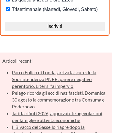
Articoli recenti
Parco Eolico di Londa, arriva la scure della
Soprintendenza PNRR: parere negativo
perentorio. L’iter si fa impervio
Pelago ricorda gli eccidi nazifascisti. Domenica
30 agosto la commemorazione tra Consuma e
Podernovo
Tariffa rifiuti 2026, approvate le agevolazioni
per famiglie e attività economiche
Il Bivacco del Sassello riapre dopo la