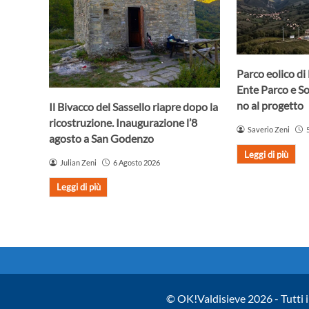
Parco eolico di
Ente Parco e S
no al progetto
Il Bivacco del Sassello riapre dopo la
ricostruzione. Inaugurazione l’8
Saverio Zeni
agosto a San Godenzo
Leggi di più
Julian Zeni
6 Agosto 2026
Leggi di più
© OK!Valdisieve 2026 - Tutti i 