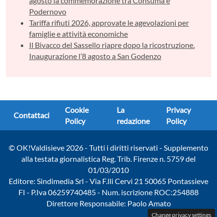
agosto la commemorazione tra Consuma e
Podernovo
Tariffa rifiuti 2026, approvate le agevolazioni per
famiglie e attività economiche
Il Bivacco del Sassello riapre dopo la ricostruzione.
Inaugurazione l’8 agosto a San Godenzo
Cookie
La
Privacy
Contattaci
Policy
redazione
Policy
© OK!Valdisieve 2026 - Tutti i diritti riservati - Supplemento
alla testata giornalistica Reg. Trib. Firenze n. 5759 del
01/03/2010
Editore: Sindimedia Srl - Via F.lli Cervi 21 50065 Pontassieve
FI - P.Iva 06259740485 - Num. iscrizione ROC:254888
Direttore Responsabile: Paolo Amato
Change privacy settings