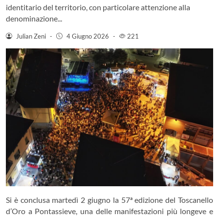
identitario del territorio, con particolare attenzione alla
denominazione...
Julian Zeni
-
4 Giugno 2026
-
221
Si è conclusa martedì 2 giugno la 57ª edizione del Toscanello
d’Oro a Pontassieve, una delle manifestazioni più longeve e