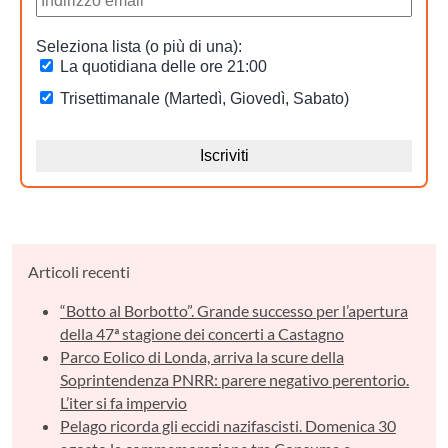
Articoli recenti
“Botto al Borbotto”. Grande successo per l’apertura
della 47ª stagione dei concerti a Castagno
Parco Eolico di Londa, arriva la scure della
Soprintendenza PNRR: parere negativo perentorio.
L’iter si fa impervio
Pelago ricorda gli eccidi nazifascisti. Domenica 30