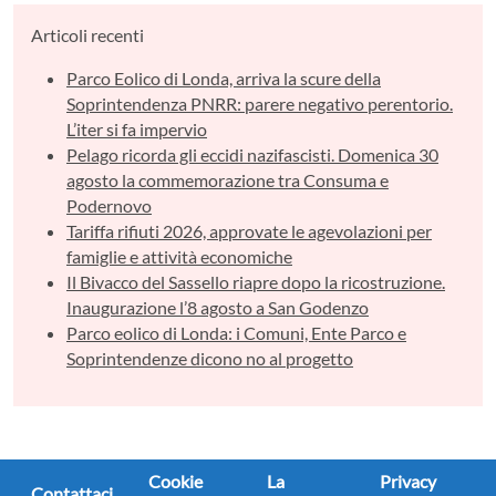
Articoli recenti
Parco Eolico di Londa, arriva la scure della
Soprintendenza PNRR: parere negativo perentorio.
L’iter si fa impervio
Pelago ricorda gli eccidi nazifascisti. Domenica 30
agosto la commemorazione tra Consuma e
Podernovo
Tariffa rifiuti 2026, approvate le agevolazioni per
famiglie e attività economiche
Il Bivacco del Sassello riapre dopo la ricostruzione.
Inaugurazione l’8 agosto a San Godenzo
Parco eolico di Londa: i Comuni, Ente Parco e
Soprintendenze dicono no al progetto
Cookie
La
Privacy
Contattaci