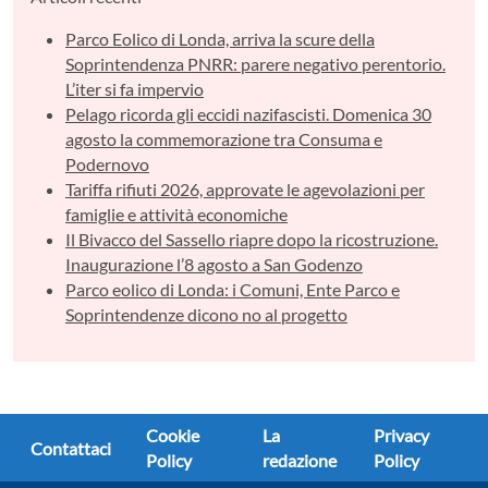
Parco Eolico di Londa, arriva la scure della
Soprintendenza PNRR: parere negativo perentorio.
L’iter si fa impervio
Pelago ricorda gli eccidi nazifascisti. Domenica 30
agosto la commemorazione tra Consuma e
Podernovo
Tariffa rifiuti 2026, approvate le agevolazioni per
famiglie e attività economiche
Il Bivacco del Sassello riapre dopo la ricostruzione.
Inaugurazione l’8 agosto a San Godenzo
Parco eolico di Londa: i Comuni, Ente Parco e
Soprintendenze dicono no al progetto
Cookie
La
Privacy
Contattaci
Policy
redazione
Policy