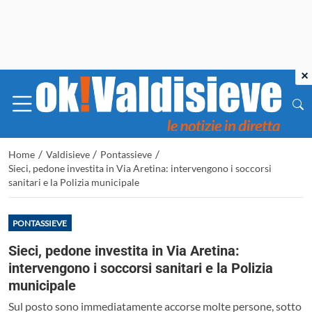
×
/
/
/
Home
Valdisieve
Pontassieve
Sieci, pedone investita in Via Aretina: intervengono i soccorsi
sanitari e la Polizia municipale
PONTASSIEVE
Sieci, pedone investita in Via Aretina:
intervengono i soccorsi sanitari e la Polizia
municipale
Sul posto sono immediatamente accorse molte persone, sotto