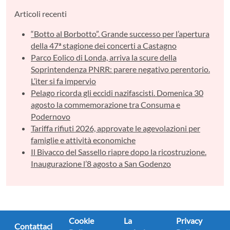
Articoli recenti
“Botto al Borbotto”. Grande successo per l’apertura
della 47ª stagione dei concerti a Castagno
Parco Eolico di Londa, arriva la scure della
Soprintendenza PNRR: parere negativo perentorio.
L’iter si fa impervio
Pelago ricorda gli eccidi nazifascisti. Domenica 30
agosto la commemorazione tra Consuma e
Podernovo
Tariffa rifiuti 2026, approvate le agevolazioni per
famiglie e attività economiche
Il Bivacco del Sassello riapre dopo la ricostruzione.
Inaugurazione l’8 agosto a San Godenzo
Cookie
La
Privacy
Contattaci