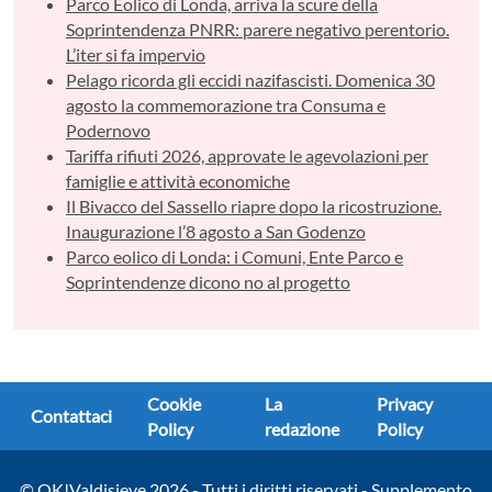
Parco Eolico di Londa, arriva la scure della
Soprintendenza PNRR: parere negativo perentorio.
L’iter si fa impervio
Pelago ricorda gli eccidi nazifascisti. Domenica 30
agosto la commemorazione tra Consuma e
Podernovo
Tariffa rifiuti 2026, approvate le agevolazioni per
famiglie e attività economiche
Il Bivacco del Sassello riapre dopo la ricostruzione.
Inaugurazione l’8 agosto a San Godenzo
Parco eolico di Londa: i Comuni, Ente Parco e
Soprintendenze dicono no al progetto
Cookie
La
Privacy
Contattaci
Policy
redazione
Policy
© OK!Valdisieve 2026 - Tutti i diritti riservati - Supplemento