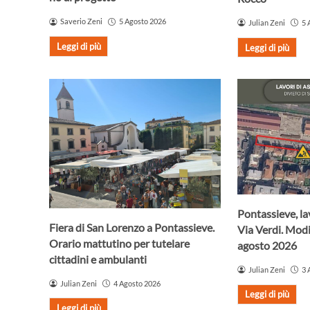
Saverio Zeni
5 Agosto 2026
Julian Zeni
5 
Leggi di più
Leggi di più
Pontassieve, lav
Fiera di San Lorenzo a Pontassieve.
Via Verdi. Modif
Orario mattutino per tutelare
agosto 2026
cittadini e ambulanti
Julian Zeni
3 
Julian Zeni
4 Agosto 2026
Leggi di più
Leggi di più