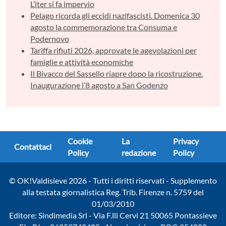
L’iter si fa impervio
Pelago ricorda gli eccidi nazifascisti. Domenica 30
agosto la commemorazione tra Consuma e
Podernovo
Tariffa rifiuti 2026, approvate le agevolazioni per
famiglie e attività economiche
Il Bivacco del Sassello riapre dopo la ricostruzione.
Inaugurazione l’8 agosto a San Godenzo
Cookie
La
Privacy
Contattaci
Policy
redazione
Policy
© OK!Valdisieve 2026 - Tutti i diritti riservati - Supplemento
alla testata giornalistica Reg. Trib. Firenze n. 5759 del
01/03/2010
Editore: Sindimedia Srl - Via F.lli Cervi 21 50065 Pontassieve