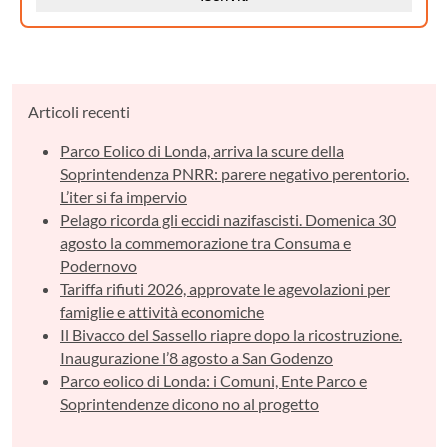
Articoli recenti
Parco Eolico di Londa, arriva la scure della
Soprintendenza PNRR: parere negativo perentorio.
L’iter si fa impervio
Pelago ricorda gli eccidi nazifascisti. Domenica 30
agosto la commemorazione tra Consuma e
Podernovo
Tariffa rifiuti 2026, approvate le agevolazioni per
famiglie e attività economiche
Il Bivacco del Sassello riapre dopo la ricostruzione.
Inaugurazione l’8 agosto a San Godenzo
Parco eolico di Londa: i Comuni, Ente Parco e
Soprintendenze dicono no al progetto