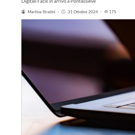
Digitali Facili in arrivo a Pontassieve
Martina Stratini
-
31 Ottobre 2024
-
175