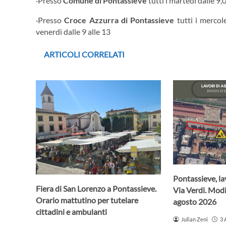
·Presso
Comune di Pontassieve
tutti i martedì dalle 9,0
·Presso
Croce Azzurra di Pontassieve
tutti i mercole
venerdì dalle 9 alle 13
ARTICOLI CORRELATI
Pontassieve, lav
Fiera di San Lorenzo a Pontassieve.
Via Verdi. Modif
Orario mattutino per tutelare
agosto 2026
cittadini e ambulanti
Julian Zeni
3 