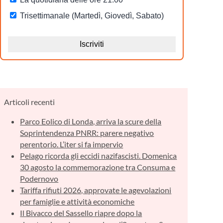
Articoli recenti
Parco Eolico di Londa, arriva la scure della
Soprintendenza PNRR: parere negativo
perentorio. L’iter si fa impervio
Pelago ricorda gli eccidi nazifascisti. Domenica
30 agosto la commemorazione tra Consuma e
Podernovo
Tariffa rifiuti 2026, approvate le agevolazioni
per famiglie e attività economiche
Il Bivacco del Sassello riapre dopo la