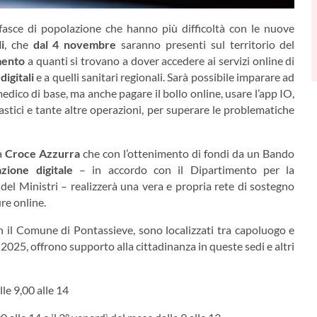
fasce di popolazione che hanno più difficoltà con le nuove
i
, che
dal 4 novembre
saranno presenti sul territorio del
mento
a quanti si trovano a dover accedere ai servizi online di
digitali
e a quelli sanitari regionali. Sarà possibile imparare ad
l medico di base, ma anche pagare il bollo online, usare l’app IO,
lastici e tante altre operazioni, per superare le problematiche
a
Croce Azzurra
che con l’ottenimento di fondi da un Bando
azione digitale
– in accordo con il Dipartimento per la
del Ministri – realizzerà una vera e propria rete di sostegno
re online.
on il Comune di Pontassieve, sono localizzati tra capoluogo e
e il 2025, offrono supporto alla cittadinanza in queste sedi e altri
lle 9,00 alle 14