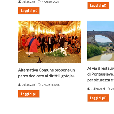
Julian Zeni
4 Agosto 2026
Leggi di più
Leggi di più
Al via il resta
Alternativa Comune propone un
di Pontassieve.
parco dedicato ai diritti Lgbtqia+
per sicurezza e 
Julian Zeni
27 Luglio 2026
Julian Zeni
23
Leggi di più
Leggi di più