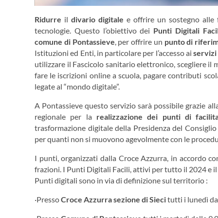
Ridurre
il
divario digitale
e offrire un sostegno alle 
tecnologie. Questo l’obiettivo dei
Punti Digitali Facil
comune di Pontassieve
, per offrire un
punto di riferi
Istituzioni ed Enti, in particolare per l’accesso ai
servizi 
utilizzare il Fascicolo sanitario elettronico, scegliere i
fare le iscrizioni online a scuola, pagare contributi sco
legate al “mondo digitale”.
A Pontassieve questo servizio sarà possibile grazie all
regionale per la
realizzazione dei punti di facilit
trasformazione digitale della Presidenza del Consiglio 
per quanti non si muovono agevolmente con le procedu
I punti, organizzati dalla Croce Azzurra, in accordo c
frazioni. I Punti Digitali Facili, attivi per tutto il 2024 
Punti digitali sono in via di definizione sul territorio :
·Presso
Croce Azzurra sezione di Sieci
tutti i lunedì da