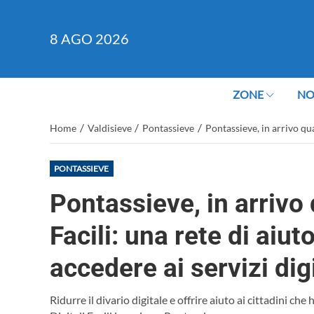
8
AGO 2026
ZONE
NO
/
/
/
Home
Valdisieve
Pontassieve
Pontassieve, in arrivo qua
PONTASSIEVE
Pontassieve, in arrivo 
Facili: una rete di aiuto
accedere ai servizi dig
Ridurre il divario digitale e offrire aiuto ai cittadini c