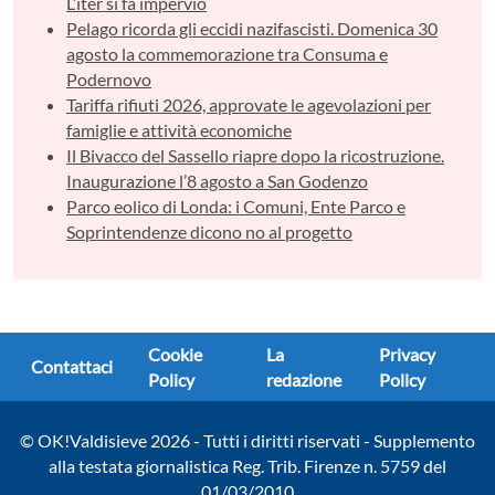
L’iter si fa impervio
Pelago ricorda gli eccidi nazifascisti. Domenica 30
agosto la commemorazione tra Consuma e
Podernovo
Tariffa rifiuti 2026, approvate le agevolazioni per
famiglie e attività economiche
Il Bivacco del Sassello riapre dopo la ricostruzione.
Inaugurazione l’8 agosto a San Godenzo
Parco eolico di Londa: i Comuni, Ente Parco e
Soprintendenze dicono no al progetto
Cookie
La
Privacy
Contattaci
Policy
redazione
Policy
© OK!Valdisieve 2026 - Tutti i diritti riservati - Supplemento
alla testata giornalistica Reg. Trib. Firenze n. 5759 del
01/03/2010