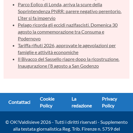
Parco Eolico di Londa, arriva la scure della
Soprintendenza PNRR: parere negativo perentorio.
L’iter si fa impervio
Pelago ricorda gli eccidi nazifascisti. Domenica 30
agosto la commemorazione tra Consuma e
Podernovo
Tariffa rifiuti 2026, approvate le agevolazioni per
famiglie e attività economiche
Il Bivacco del Sassello riapre dopo la ricostruzione.
Inaugurazione l’8 agosto a San Godenzo
Cookie
La
Privacy
Contattaci
Policy
redazione
Policy
© OK!Valdisieve 2026 - Tutti i diritti riservati - Supplemento
alla testata giornalistica Reg. Trib. Firenze n. 5759 del