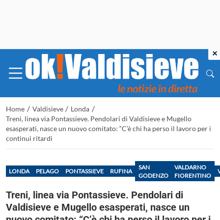
×
/
/
/
Home
Valdisieve
Londa
Treni, linea via Pontassieve. Pendolari di Valdisieve e Mugello
esasperati, nasce un nuovo comitato: “C’è chi ha perso il lavoro per i
continui ritardi
SAN
VALDARNO
LONDA
PELAGO
PONTASSIEVE
RUFINA
GODENZO
FIORENTINO
Treni, linea via Pontassieve. Pendolari di
Valdisieve e Mugello esasperati, nasce un
nuovo comitato: “C’è chi ha perso il lavoro per i