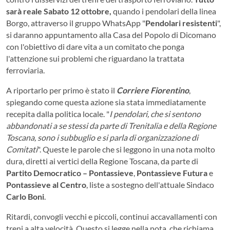
sarà reale Sabato 12 ottobre,
quando i pendolari della linea
Borgo, attraverso il gruppo WhatsApp "
Pendolari resistenti
",
si daranno appuntamento alla Casa del Popolo di Dicomano
con l'obiettivo di dare vita a un comitato che ponga
l'attenzione sui problemi che riguardano la trattata
ferroviaria.
A riportarlo per primo è stato il
Corriere Fiorentino
,
spiegando come questa azione sia stata immediatamente
recepita dalla politica locale. "
I pendolari, che si sentono
abbandonati a se stessi da parte di Trenitalia e della Regione
Toscana, sono i subbuglio e si parla di organizzazione di
Comitati
". Queste le parole che si leggono in una nota molto
dura, diretti ai vertici della Regione Toscana, da parte di
Partito Democratico – Pontassieve
,
Pontassieve Futura
e
Pontassieve al Centro
, liste a sostegno dell'attuale Sindaco
Carlo Boni
.
Ritardi, convogli vecchi e piccoli, continui accavallamenti con
treni a alta velocità. Questo si legge nella nota, che richiama