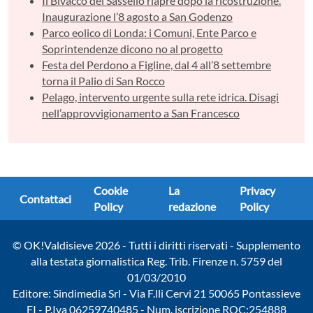
Il Bivacco del Sassello riapre dopo la ricostruzione.
Inaugurazione l’8 agosto a San Godenzo
Parco eolico di Londa: i Comuni, Ente Parco e
Soprintendenze dicono no al progetto
Festa del Perdono a Figline, dal 4 all’8 settembre
torna il Palio di San Rocco
Pelago, intervento urgente sulla rete idrica. Disagi
nell’approvvigionamento a San Francesco
Cookie
La
Privacy
Contattaci
Policy
redazione
Policy
© OK!Valdisieve 2026 - Tutti i diritti riservati - Supplemento
alla testata giornalistica Reg. Trib. Firenze n. 5759 del
01/03/2010
Editore: Sindimedia Srl - Via F.lli Cervi 21 50065 Pontassieve
FI - P.Iva 06259740485 - Num. iscrizione ROC:254888