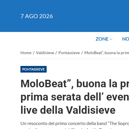
7
AGO 2026
ZONE
NO
/
/
/
Home
Valdisieve
Pontassieve
MoloBeat”, buona la prima
PONTASSIEVE
MoloBeat”, buona la p
prima serata dell’ eve
live della Valdisieve
Un resoconto del primo concerto della band “The Sopron