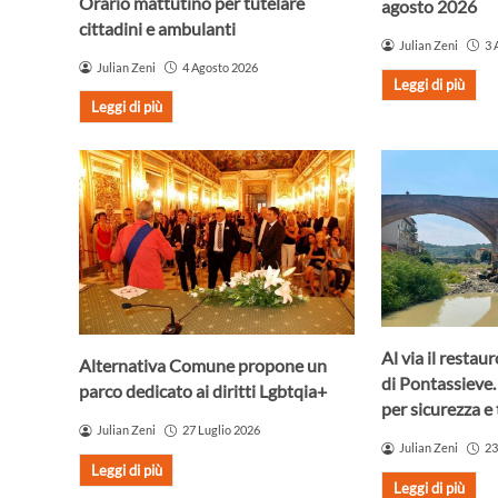
Orario mattutino per tutelare
agosto 2026
cittadini e ambulanti
Julian Zeni
3 
Julian Zeni
4 Agosto 2026
Leggi di più
Leggi di più
Al via il resta
Alternativa Comune propone un
di Pontassieve.
parco dedicato ai diritti Lgbtqia+
per sicurezza e 
Julian Zeni
27 Luglio 2026
Julian Zeni
23
Leggi di più
Leggi di più