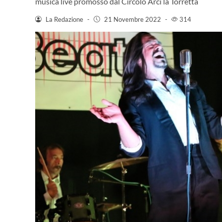
musica live promosso dal Circolo Arci la Torretta
La Redazione
-
21 Novembre 2022
-
314