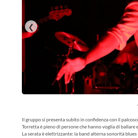
❮
Il gruppo si presenta subito in confidenza con il palcosc
Torretta è pieno di persone che hanno voglia di ballare 
La serata è elettrizzante: la band alterna sonorità blues