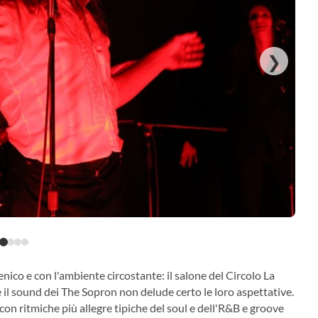
❯
enico e con l'ambiente circostante: il salone del Circolo La
e il sound dei The Sopron non delude certo le loro aspettative.
 con ritmiche più allegre tipiche del soul e dell'R&B e groove