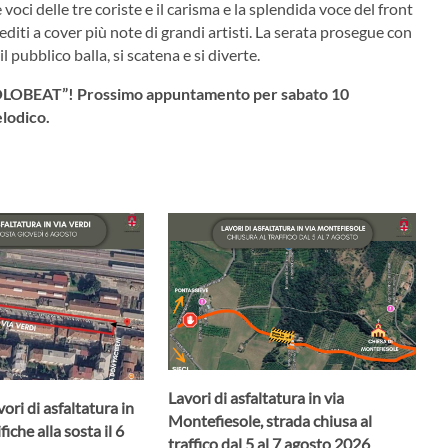
oci delle tre coriste e il carisma e la splendida voce del front
diti a cover più note di grandi artisti. La serata prosegue con
l pubblico balla, si scatena e si diverte.
 “MOLOBEAT”! Prossimo appuntamento per sabato 10
elodico.
Lavori di asfaltatura in via
ori di asfaltatura in
Montefiesole, strada chiusa al
iche alla sosta il 6
traffico dal 5 al 7 agosto 2026