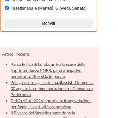
Articoli recenti
Parco Eolico di Londa, arriva la scure della
Soprintendenza PNRR: parere negativo
perentorio. L’iter si fa impervio
Pelago ricorda gli eccidi nazifascisti. Domenica
30 agosto la commemorazione tra Consuma e
Podernovo
Tariffa rifiuti 2026, approvate le agevolazioni
per famiglie e attività economiche
Il Bivacco del Sassello riapre dopo la