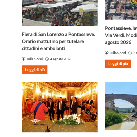
Pontassieve, lav
Fiera di San Lorenzo a Pontassieve.
Via Verdi. Modif
Orario mattutino per tutelare
agosto 2026
cittadini e ambulanti
Julian Zeni
3 
Julian Zeni
4 Agosto 2026
Leggi di più
Leggi di più