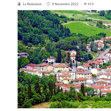
La Redazione
-
8 Novembre 2022
-
419