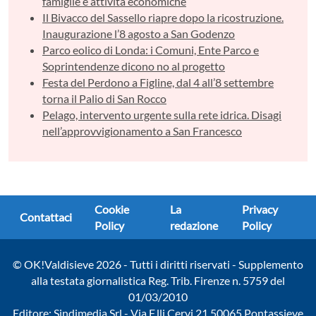
famiglie e attività economiche
Il Bivacco del Sassello riapre dopo la ricostruzione.
Inaugurazione l’8 agosto a San Godenzo
Parco eolico di Londa: i Comuni, Ente Parco e
Soprintendenze dicono no al progetto
Festa del Perdono a Figline, dal 4 all’8 settembre
torna il Palio di San Rocco
Pelago, intervento urgente sulla rete idrica. Disagi
nell’approvvigionamento a San Francesco
Cookie
La
Privacy
Contattaci
Policy
redazione
Policy
© OK!Valdisieve 2026 - Tutti i diritti riservati - Supplemento
alla testata giornalistica Reg. Trib. Firenze n. 5759 del
01/03/2010
Editore: Sindimedia Srl - Via F.lli Cervi 21 50065 Pontassieve