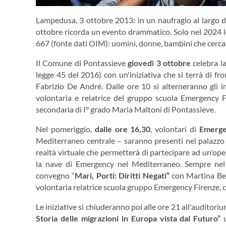
Lampedusa, 3 ottobre 2013: in un naufragio al largo de
ottobre ricorda un evento drammatico. Solo nel 2024 
667 (fonte dati OIM): uomini, donne, bambini che cerca
Il Comune di Pontassieve
giovedì 3 ottobre
celebra l
legge 45 del 2016) con un'iniziativa che si terrà di fro
Fabrizio De André. Dalle ore 10 si alterneranno gli i
volontaria e relatrice del gruppo scuola Emergency Fi
secondaria di I° grado Maria Maltoni di Pontassieve.
Nel pomeriggio,
dalle ore 16,30
, volontari di
Emerg
Mediterraneo centrale – saranno presenti nel palazzo
realtà virtuale che permetterà di partecipare ad un'op
la nave di Emergency nel Mediterraneo. Sempre nel p
convegno “
Mari, Porti: Diritti Negati”
con Martina Bet
volontaria relatrice scuola gruppo Emergency Firenze, c
Le iniziative si chiuderanno poi alle ore 21 all'auditor
Storia delle migrazioni in Europa vista dal Futuro”