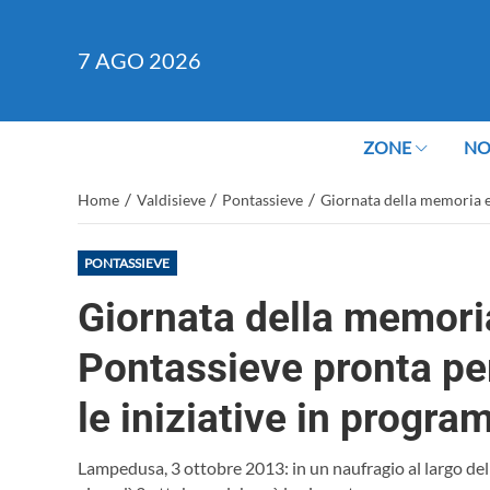
7
AGO 2026
ZONE
NO
/
/
/
Home
Valdisieve
Pontassieve
Giornata della memoria e 
PONTASSIEVE
Giornata della memoria
Pontassieve pronta per 
le iniziative in progr
Lampedusa, 3 ottobre 2013: in un naufragio al largo del