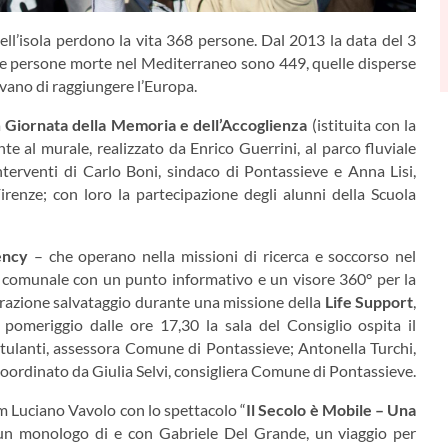
ll’isola perdono la vita 368 persone. Dal 2013 la data del 3
le persone morte nel Mediterraneo sono 449, quelle disperse
vano di raggiungere l’Europa.
a
Giornata della Memoria e dell’Accoglienza
(istituita con la
nte al murale, realizzato da Enrico Guerrini, al parco fluviale
nterventi di Carlo Boni, sindaco di Pontassieve e Anna Lisi,
renze; con loro la partecipazione degli alunni della Scuola
ency
– che operano nella missioni di ricerca e soccorso nel
 comunale con un punto informativo e un visore 360° per la
erazione salvataggio durante una missione della
Life Support
,
omeriggio dalle ore 17,30 la sala del Consiglio ospita il
ulanti, assessora Comune di Pontassieve; Antonella Turchi,
oordinato da Giulia Selvi, consigliera Comune di Pontassieve.
ium Luciano Vavolo con lo spettacolo “
Il Secolo è Mobile – Una
un
monologo di e con Gabriele Del Grande, un viaggio per