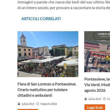
immagini e parole che nasce dai testi del suo ultimo li
di un intero secolo, per provare a raccontare la storia de
ARTICOLI CORRELATI
Pontassieve, lav
Fiera di San Lorenzo a Pontassieve.
Via Verdi. Modif
Orario mattutino per tutelare
agosto 2026
cittadini e ambulanti
Julian Zeni
3 
Julian Zeni
4 Agosto 2026
Leggi di più