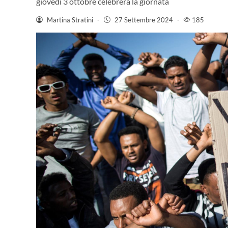
giovedì 3 ottobre celebrerà la giornata
Martina Stratini
-
27 Settembre 2024
-
185