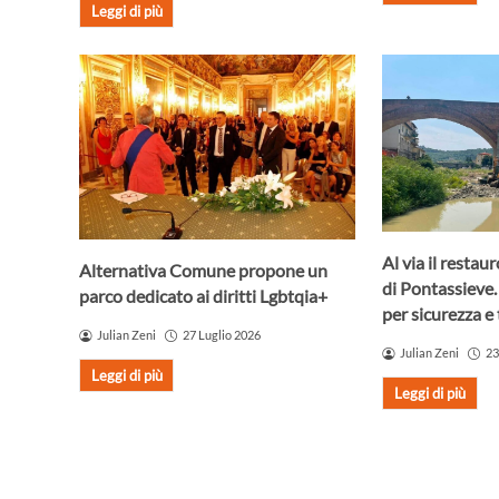
Leggi di più
Al via il resta
Alternativa Comune propone un
di Pontassieve.
parco dedicato ai diritti Lgbtqia+
per sicurezza e 
Julian Zeni
27 Luglio 2026
Julian Zeni
23
Leggi di più
Leggi di più