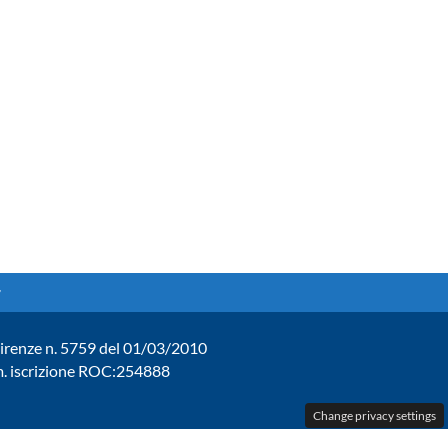
. Firenze n. 5759 del 01/03/2010
um. iscrizione ROC:254888
Change privacy settings