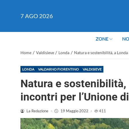
7
AGO 2026
ZONE
NO
/
/
/
Home
Valdisieve
Londa
Natura e sostenibilità, a Londa
LONDA
VALDARNO FIORENTINO
VALDISIEVE
Natura e sostenibilità,
incontri per l’Unione 
La Redazione
-
19 Maggio 2022
-
411