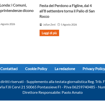
 Londa: i Comuni,
Festa del Perdono a Figline, dal 4
oprintendenze dicono
all’8 settembre torna il Palio di San
Rocco
5 Agosto 2026
Julian Zeni
5 Agosto 2026
Leggi di più
Contattaci
Cookie Policy
La redazione
Privacy Policy
diritti riservati - Supplemento alla testata giornalistica Reg. Trib
- Via F.lli Cervi 21 50065 Pontassieve FI - P.Iva 06259740485 - N
Direttore Responsabile: Paolo Amato