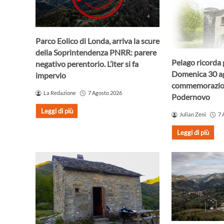
Parco Eolico di Londa, arriva la scure
della Soprintendenza PNRR: parere
Pelago ricorda g
negativo perentorio. L’iter si fa
Domenica 30 ag
impervio
commemorazio
La Redazione
7 Agosto 2026
Podernovo
Leggi di più
Julian Zeni
7 
Leggi di più