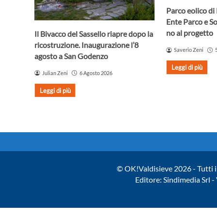
Parco eolico di
Ente Parco e S
no al progetto
Il Bivacco del Sassello riapre dopo la
ricostruzione. Inaugurazione l’8
Saverio Zeni
agosto a San Godenzo
Leggi di più
Julian Zeni
6 Agosto 2026
Leggi di più
© OK!Valdisieve 2026 - Tutti i 
Editore: Sindimedia Srl 