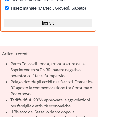
Articoli recenti
Parco Eolico di Londa, arriva la scure della
Soprintendenza PNRR: parere negativo
perentorio. L’iter si fa impervio
Pelago ricorda gli eccidi nazifascisti. Domenica
30 agosto la commemorazione tra Consuma e
Podernovo
Tariffa rifiuti 2026, approvate le agevolazioni
per famiglie e attività economiche
Il Bivacco del Sassello riapre dopo la