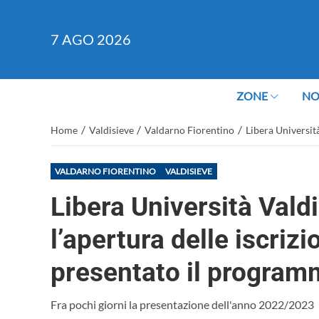
7
AGO 2026
ZONE
NO
/
/
/
Home
Valdisieve
Valdarno Fiorentino
Libera Universit
VALDARNO FIORENTINO
VALDISIEVE
Libera Università Vald
l’apertura delle iscriz
presentato il progra
Fra pochi giorni la presentazione dell'anno 2022/2023