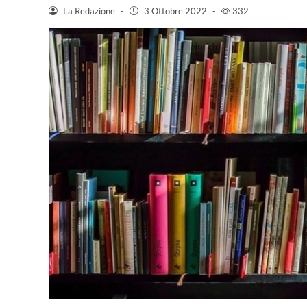
La Redazione
-
3 Ottobre 2022
-
332