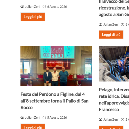
Il Bivacco del S
Julian Zeni
6 Agosto 2026
ricostruzione. 
agosto a San 
Leggi di più
Julian Zeni
6 
Leggi di più
Pelago, interve
Festa del Perdono a Figline, dal 4
rete idrica. Dis
all’8 settembre torna il Palio di San
nell’approvvig
Rocco
Francesco
Julian Zeni
5 Agosto 2026
Julian Zeni
5 
Leggi di più