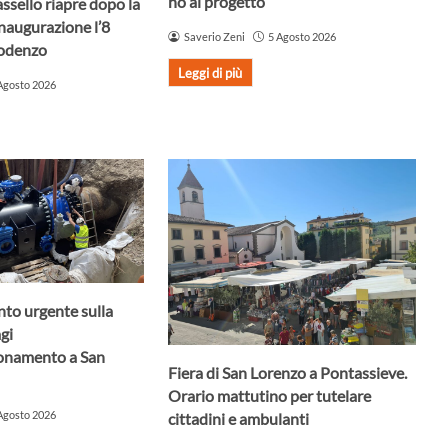
no al progetto
assello riapre dopo la
Inaugurazione l’8
Saverio Zeni
5 Agosto 2026
Godenzo
Leggi di più
Agosto 2026
nto urgente sulla
agi
ionamento a San
Fiera di San Lorenzo a Pontassieve.
Orario mattutino per tutelare
Agosto 2026
cittadini e ambulanti