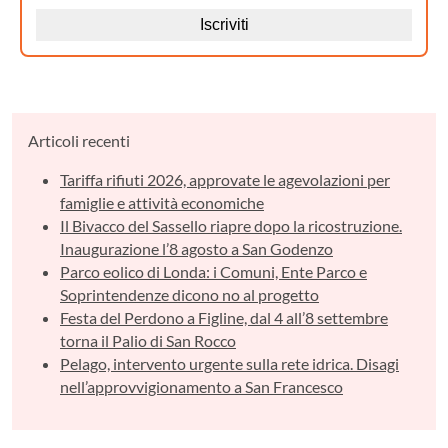
Articoli recenti
Tariffa rifiuti 2026, approvate le agevolazioni per
famiglie e attività economiche
Il Bivacco del Sassello riapre dopo la ricostruzione.
Inaugurazione l’8 agosto a San Godenzo
Parco eolico di Londa: i Comuni, Ente Parco e
Soprintendenze dicono no al progetto
Festa del Perdono a Figline, dal 4 all’8 settembre
torna il Palio di San Rocco
Pelago, intervento urgente sulla rete idrica. Disagi
nell’approvvigionamento a San Francesco