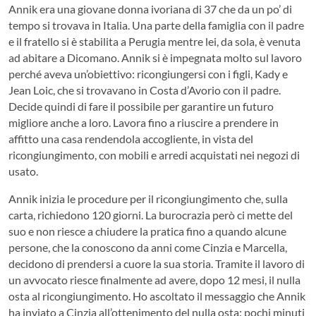
Annik era una giovane donna ivoriana di 37 che da un po’ di
tempo si trovava in Italia. Una parte della famiglia con il padre
e il fratello si è stabilita a Perugia mentre lei, da sola, è venuta
ad abitare a Dicomano. Annik si è impegnata molto sul lavoro
perché aveva un’obiettivo: ricongiungersi con i figli, Kady e
Jean Loic, che si trovavano in Costa d’Avorio con il padre.
Decide quindi di fare il possibile per garantire un futuro
migliore anche a loro. Lavora fino a riuscire a prendere in
affitto una casa rendendola accogliente, in vista del
ricongiungimento, con mobili e arredi acquistati nei negozi di
usato.
Annik inizia le procedure per il ricongiungimento che, sulla
carta, richiedono 120 giorni. La burocrazia però ci mette del
suo e non riesce a chiudere la pratica fino a quando alcune
persone, che la conoscono da anni come Cinzia e Marcella,
decidono di prendersi a cuore la sua storia. Tramite il lavoro di
un avvocato riesce finalmente ad avere, dopo 12 mesi, il nulla
osta al ricongiungimento. Ho ascoltato il messaggio che Annik
ha inviato a Cinzia all’ottenimento del nulla osta: pochi minuti