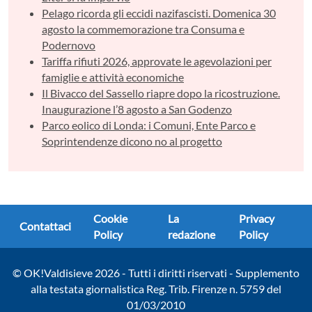
Pelago ricorda gli eccidi nazifascisti. Domenica 30
agosto la commemorazione tra Consuma e
Podernovo
Tariffa rifiuti 2026, approvate le agevolazioni per
famiglie e attività economiche
Il Bivacco del Sassello riapre dopo la ricostruzione.
Inaugurazione l’8 agosto a San Godenzo
Parco eolico di Londa: i Comuni, Ente Parco e
Soprintendenze dicono no al progetto
Cookie
La
Privacy
Contattaci
Policy
redazione
Policy
© OK!Valdisieve 2026 - Tutti i diritti riservati - Supplemento
alla testata giornalistica Reg. Trib. Firenze n. 5759 del
01/03/2010