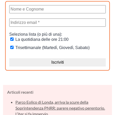
Articoli recenti
Parco Eolico di Londa, arriva la scure della
Soprintendenza PNRR: parere negativo perentorio.
L’iter si fa impervio