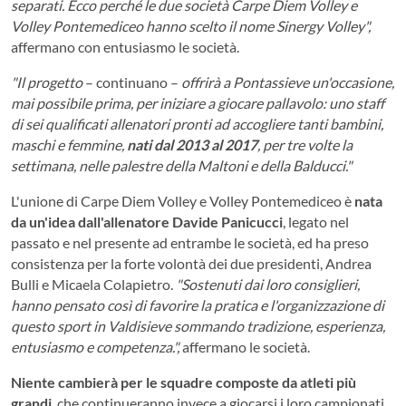
separati. Ecco perché le due società Carpe Diem Volley e
Volley Pontemediceo hanno scelto il nome Sinergy Volley",
affermano con entusiasmo le società.
"Il progetto
– continuano –
offrirà a Pontassieve un'occasione,
mai possibile prima, per iniziare a giocare pallavolo: uno staff
di sei qualificati allenatori pronti ad accogliere tanti bambini,
maschi e femmine,
nati dal 2013 al 2017
, per tre volte la
settimana, nelle palestre della Maltoni e della Balducci."
L'unione di Carpe Diem Volley e Volley Pontemediceo è
nata
da un'idea dall'allenatore Davide Panicucci
, legato nel
passato e nel presente ad entrambe le società, ed ha preso
consistenza per la forte volontà dei due presidenti, Andrea
Bulli e Micaela Colapietro.
"Sostenuti dai loro consiglieri,
hanno pensato così di favorire la pratica e l'organizzazione di
questo sport in Valdisieve sommando tradizione, esperienza,
entusiasmo e competenza.",
affermano le società.
Niente cambierà per le squadre composte da atleti più
grandi
, che continueranno invece a giocarsi i loro campionati