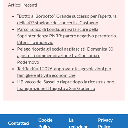
Articoli recenti
“Botto al Borbotto”. Grande successo per l’apertura
della 47ª stagione dei concerti a Castagno
Parco Eolico di Londa, arriva la scure della
Soprintendenza PNRR: parere negativo perentorio.
L’iter si fa impervio
Pelago ricorda gli eccidi nazifascisti. Domenica 30
agosto la commemorazione tra Consuma e
Podernovo
Tariffa rifiuti 2026, approvate le agevolazioni per
famiglie e attività economiche
Il Bivacco del Sassello riapre dopo la ricostruzione.
Inaugurazione l’8 agosto a San Godenzo
Cookie
La
Privacy
Contattaci
Policy
redazione
Policy