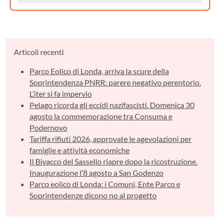
Articoli recenti
Parco Eolico di Londa, arriva la scure della
Soprintendenza PNRR: parere negativo perentorio.
L’iter si fa impervio
Pelago ricorda gli eccidi nazifascisti. Domenica 30
agosto la commemorazione tra Consuma e
Podernovo
Tariffa rifiuti 2026, approvate le agevolazioni per
famiglie e attività economiche
Il Bivacco del Sassello riapre dopo la ricostruzione.
Inaugurazione l’8 agosto a San Godenzo
Parco eolico di Londa: i Comuni, Ente Parco e
Soprintendenze dicono no al progetto