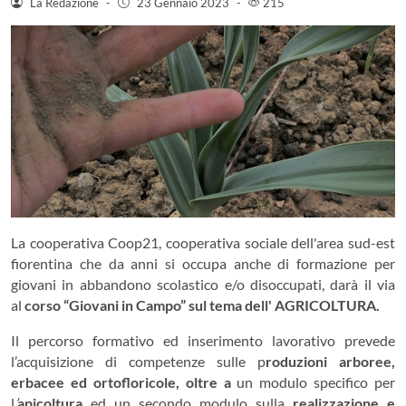
La Redazione
-
23 Gennaio 2023
-
215
La cooperativa Coop21, cooperativa sociale dell'area sud-est
fiorentina che da anni si occupa anche di formazione per
giovani in abbandono scolastico e/o disoccupati, darà il via
al
corso “Giovani in Campo” sul tema dell' AGRICOLTURA.
Il percorso formativo ed inserimento lavorativo prevede
l’acquisizione di competenze sulle p
roduzioni arboree,
erbacee ed ortofloricole, oltre a
un modulo specifico per
l
’
apicoltura
ed un secondo modulo sulla
realizzazione e