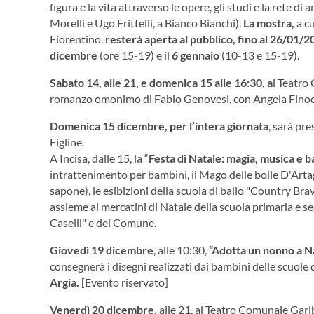
figura e la vita attraverso le opere, gli studi e la rete di 
Morelli e Ugo Frittelli, a Bianco Bianchi).
La mostra,
a c
Fiorentino,
resterà aperta al pubblico, fino al 26/01/
dicembre
(ore 15-19) e il
6 gennaio
(10-13 e 15-19).
Sabato 14, alle 21, e domenica 15 alle 16:30, a
l Teatro 
romanzo omonimo di Fabio Genovesi, con Angela Finocc
Domenica 15 dicembre,
per l’intera giornata
, sarà pre
Figline.
A Incisa, dalle 15, la “
Festa di Natale: magia, musica e ba
intrattenimento per bambini, il Mago delle bolle D'Arta
sapone), le esibizioni della scuola di ballo "Country Brav
assieme ai mercatini di Natale della scuola primaria e se
Caselli" e del Comune.
Giovedì 19 dicembre
, alle 10:30,
“
Adotta un nonno a N
consegnerà i disegni realizzati dai bambini delle scuole de
Argia.
[Evento riservato]
Venerdì 20 dicembre
,
alle 21, al Teatro Comunale Garib