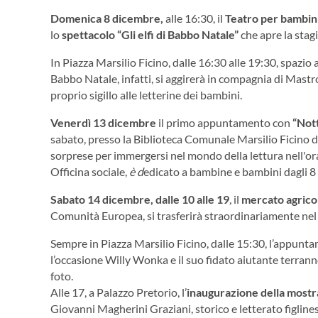
Domenica 8 dicembre
,
alle 16:30, il
Teatro per bambin
lo
spettacolo
“Gli elfi di Babbo Natale”
che apre la stag
In Piazza Marsilio Ficino, dalle 16:30 alle 19:30, spazio a
Babbo Natale, infatti, si aggirerà in compagnia di Mastro 
proprio sigillo alle letterine dei bambini.
Venerdì 13 dicembre
il primo appuntamento con
“Nott
sabato, presso la Biblioteca Comunale Marsilio Ficino di 
sorprese per immergersi nel mondo della lettura nell'ora
Officina sociale,
è d
edicato a bambine e bambini dagli 8 
Sabato 14 dicembre
, dalle 10 alle 19
,
il
mercato agricol
Comunità Europea, si trasferirà straordinariamente nel 
Sempre in Piazza Marsilio Ficino, dalle 15:30, l’appun
l’occasione Willy Wonka e il suo fidato aiutante terra
foto.
Alle 17, a Palazzo Pretorio, l’
inaugurazione della mostr
Giovanni Magherini Graziani, storico e letterato figline