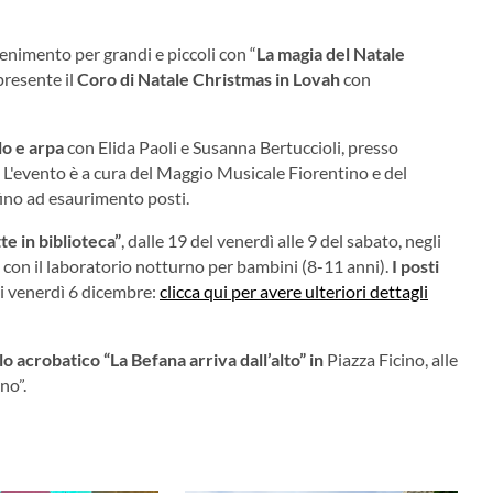
enimento per grandi e piccoli con “
La magia del Natale
presente il
Coro di Natale Christmas in Lovah
con
lo e arpa
con Elida Paoli e Susanna Bertuccioli, presso
. L'evento è a cura del Maggio Musicale Fiorentino e del
fino ad esaurimento posti.
e in biblioteca”
, dalle 19 del venerdì alle 9 del sabato, negli
 con il laboratorio notturno per bambini (8-11 anni).
I posti
di venerdì 6 dicembre:
clicca qui per avere ulteriori dettagli
o acrobatico “La Befana arriva dall’alto”
in
Piazza Ficino, alle
no”.