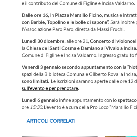
e il contributo del Comune di Figline e Incisa Valdarno.
Dalle ore 16
,
in
Piazza Marsilio Ficino,
musica e intratt
con
Barbie, T
opolino e le bolle di sapone”.
Sarà inoltre 
l'Associazione Paro Paro, diretta da Massi Fruchi.
Lunedì 30 dicembre
, alle ore 21,
Concerto di violoncel
la
Chiesa dei Santi Cosma e Damiano al Vivaio a Incisa
Comune di Figline e Incisa Valdarno. Ingresso gratuito 
Venerdì 3 gennaio
secondo
appuntamento con la
“Nott
spazi della Biblioteca Comunale Gilberto Rovai a Incisa,
sono limitati
. Le iscrizioni saranno aperte dalle ore 12 
sull'evento e per prenotare
.
Lunedì 6 gennaio
infine appuntamento con lo
spettacol
ore
15:30.
L'evento è a cura della Pro Loco “Marsilio Fici
ARTICOLI CORRELATI