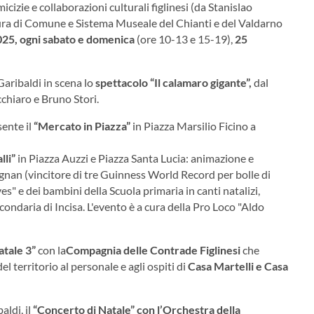
amicizie e collaborazioni culturali figlinesi (da Stanislao
ura di Comune e Sistema Museale del Chianti e del Valdarno
2025, ogni sabato e domenica
(ore 10-13 e 15-19),
25
Garibaldi in scena lo
spettacolo “Il calamaro gigante”
,
dal
hiaro e Bruno Stori.
sente il
“Mercato in Piazza”
in Piazza Marsilio Ficino a
lli”
in Piazza Auzzi e Piazza Santa Lucia: animazione e
gnan (vincitore di tre Guinness World Record per bolle di
es" e dei bambini della Scuola primaria in canti natalizi,
condaria di Incisa. L'evento è a cura della Pro Loco "Aldo
atale 3”
con la
Compagnia delle Contrade Figlinesi
che
l territorio al personale e agli ospiti di
Casa Martelli e Casa
aldi, il
“Concerto di Natale”
con l’Orchestra della