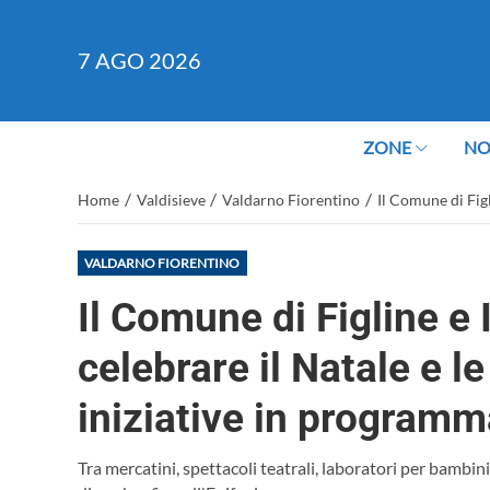
7
AGO 2026
ZONE
NO
/
/
/
Home
Valdisieve
Valdarno Fiorentino
Il Comune di Figl
VALDARNO FIORENTINO
Il Comune di Figline e 
celebrare il Natale e le 
iniziative in program
Tra mercatini, spettacoli teatrali, laboratori per bambini 