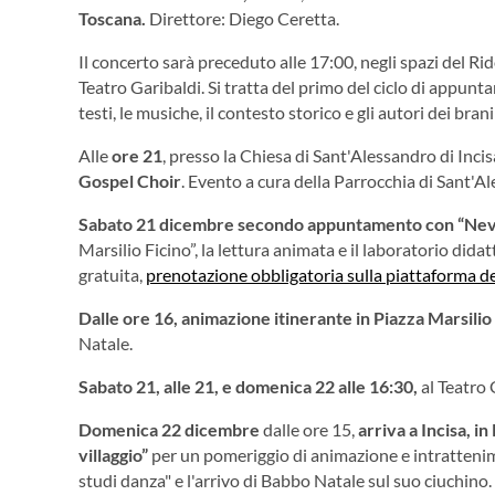
Toscana.
Direttore: Diego Ceretta.
Il concerto sarà preceduto alle 17:00, negli spazi del Ri
Teatro Garibaldi. Si tratta del primo del ciclo di appun
testi, le musiche, il contesto storico e gli autori dei bra
Alle
ore 21
, presso la Chiesa di Sant'Alessandro di Incisa
Gospel Choir
. Evento a cura della Parrocchia di Sant'A
Sabato 21 dicembre
secondo appuntamento con “Nevi
Marsilio Ficino”, la lettura animata e il laboratorio didat
gratuita,
prenotazione obbligatoria sulla piattaforma d
Dalle ore 16
,
animazione i
t
inerante
in Piazza Marsilio
Natale.
Sabato 21, alle 21, e domenica 22 alle 16:30,
al Teatro 
Domenica 22 dicembre
dalle ore 15,
arriva a Incisa, i
villaggio”
per un pomeriggio di animazione e intrattenimen
studi danza" e l'arrivo di Babbo Natale sul suo ciuchino.