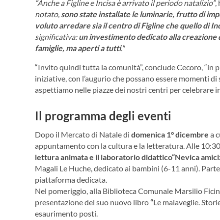
“Anche a Figline e Incisa è arrivato il periodo natalizio”
,
notato,
sono state installate le luminarie, frutto di i
voluto arredare sia il centro di Figline che quello di In
significativa:
un investimento dedicato alla creazione di
famiglie, ma aperti a tutti
."
“Invito quindi tutta la comunità”, conclude Cecoro, “in p
iniziative, con l’augurio che possano essere momenti di se
aspettiamo nelle piazze dei nostri centri per celebrare 
Il programma degli eventi
Dopo il Mercato di Natale di
domenica 1° dicembre
a c
appuntamento con la cultura e la letteratura. Alle 10:30
lettura animata e il laboratorio didattico
“
Nevica amici
Magali Le Huche, dedicato ai bambini (6-11 anni). Parte
piattaforma dedicata.
Nel pomeriggio, alla Biblioteca Comunale Marsilio Ficino
presentazione del suo nuovo libro
“
Le malaveglie. Stori
esaurimento posti.