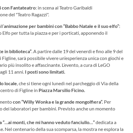
i con Fantateatro
: in scena al Teatro Garibaldi
ione del "Teatro Ragazzi".
ll’
animazione per bambini con “Babbo Natale e il suo elfo”
:
Elfo per tutta la piazza e per i porticati, apponendo il
e in biblioteca”
. A partire dalle 19 del venerdì e fino alle 9 del
Figline, sarà possibile vivere un’esperienza unica con giochi e
rio più insolito e affascinante. L’evento, a cura di LeGO
agli 11 anni.
I posti sono limitati.
o locale
, che si tiene ogni lunedì nel parcheggio di Via della
centro di Figline in
Piazza Marsilio Ficino.
tamento
con “Willy Wonka e la grande mongolfiera”
.
Per
nno dei laboratori per bambini. Previsto anche un momento
a “…ai monti, che mi hanno veduto fanciullo…”
dedicata a
se. Nel centenario della sua scomparsa, la mostra ne esplora la