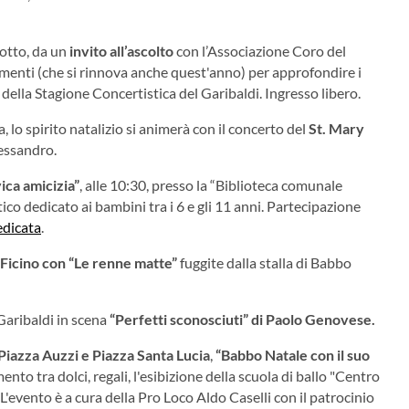
dotto, da un
invito all’ascolto
con l’Associazione Coro del
tamenti (che si rinnova anche quest'anno) per approfondire i
ni della Stagione Concertistica del Garibaldi. Ingresso libero.
, lo spirito natalizio si animerà con il concerto del
St. Mary
lessandro.
ca amicizia”
, alle 10:30, presso la “Biblioteca comunale
tico dedicato ai bambini tra i 6 e gli 11 anni. Partecipazione
edicata
.
 Ficino con
“
Le renne matte”
fuggite dalla stalla di Babbo
Garibaldi in scena
“Perfetti sconosciuti”
di Paolo Genovese.
n Piazza Auzzi e Piazza Santa Lucia
,
“Babbo Natale con il suo
to tra dolci, regali, l'esibizione della scuola di ballo "Centro
 L'evento è a cura della Pro Loco Aldo Caselli con il patrocinio