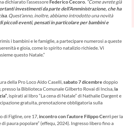
 ha dichiarato l’assessore
Federico Cecoro
. “Come avrete già
mportanti investimenti da parte dell’Amministrazione, che ha
cisa
. Quest’anno, inoltre, abbiamo introdotto una novità
 piccoli eventi, pensati in particolare per bambini e
rimis i bambini e le famiglie, a partecipare numerosi a queste
renità e gioia, come lo spirito natalizio richiede. Vi
insieme questo Natale.”
ura della Pro Loco Aldo Caselli,
s
abato
7 dicembre
doppio
, presso la Biblioteca Comunale Gilberto Rovai di Incisa,
la
zia”
, ispirati al libro “La cena di Natale” di Nathalie Dargent e
cipazione gratuita, prenotazione obbligatoria sulla
 di Figline, ore 17,
incontro con l’autore Filippo Cerri
per la
e di paura popolare” (effequ, 2024). Ingresso libero fino a