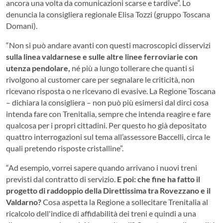
ancora una volta da comunicazioni scarse e tardive”. Lo
denuncia la consigliera regionale Elisa Tozzi (gruppo Toscana
Domani).
“Non si può andare avanti con questi macroscopici disservizi
sulla linea valdarnese e sulle altre linee ferroviarie con
utenza pendolare,
né più a lungo tollerare che quanti si
rivolgono al customer care per segnalare le criticità, non
ricevano risposta o ne ricevano di evasive. La Regione Toscana
– dichiara la consigliera – non può più esimersi dal dirci cosa
intenda fare con Trenitalia, sempre che intenda reagire e fare
qualcosa per i propri cittadini. Per questo ho già depositato
quattro interrogazioni sul tema all’assessore Baccelli, circa le
quali pretendo risposte cristalline”.
“Ad esempio, vorrei sapere quando arrivano i nuovi treni
previsti dal contratto di servizio.
E poi: che fine ha fatto il
progetto di raddoppio della Direttissima tra Rovezzano e il
Valdarno?
Cosa aspetta la Regione a sollecitare Trenitalia al
ricalcolo dell'indice di affidabilità dei treni e quindi a una