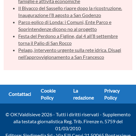
famiglie e attività economiche
Il Bivacco del Sassello riapre dopo la ricostruzione.
Inaugurazione l’8 agosto a San Godenzo
Parco eolico di Londa: i Comuni, Ente Parco e
Soprintendenze dicono no al progetto
Festa del Perdono a Figline, dal 4 all’8 settembre
torna il Palio di San Rocco
Pelago, intervento urgente sulla rete idrica. Disagi
nell’approvvigionamento a San Francesco
Cookie
La
Privacy
Contattaci
Policy
redazione
Policy
© OK!Valdisieve 2026 - Tutti i diritti riservati - Supplemento
alla testata giornalistica Reg. Trib. Firenze n. 5759 del
01/03/2010
Editore: Sindimedia Srl - Via F.lli Cervi 21 50065 Pontassieve