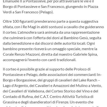
Emanuele II a Pontassieve, per poi attraversare le vie e il
Borgo di Pontassieve e San Francesco, giungendo in Piazza
Verdi a San Francesco (Pelago).
Oltre 100 figuranti prenderanno parte a questa suggestiva
sfilata, con i Re Magi in abiti sontuosi a cavallo che guideranno
il corteo. L'atmosfera sarà animata da una rappresentazione
che culminerà con l’offerta dei doni al Bambino Gesù, seguita
dalla benedizione e dai discorsi delle autorità locali. Ogni
bambino presente riceverà un omaggio speciale, mentre la
Corale Renzo Mazzoni, diretta dal maestro Gabriele Spina,
accompagnerà l'evento con canti tradizionali.
Il corteo è possibile grazie al supporto delle Proloco di
Pontassieve e Pelago, delle associazioni dei commercianti In-
Borgo e Borgassieve, dei gruppi di cavalieri del Lake Ranch –
Lago d'Argento, dei Cavalieri e Amazzoni del Mulino a Vento,
dei Cavalieri di Vallebona, del Corteo Storico del Vino e del
Contado di Rufina, del C.A.T. Centro Attività Turistica di
Grassina e degli sbandieratori di Firenze. Un evento che