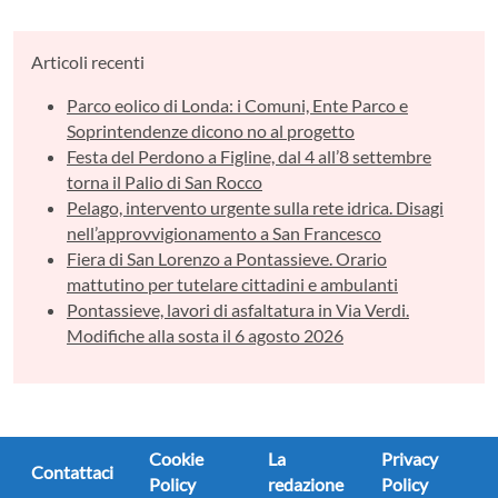
Articoli recenti
Parco eolico di Londa: i Comuni, Ente Parco e
Soprintendenze dicono no al progetto
Festa del Perdono a Figline, dal 4 all’8 settembre
torna il Palio di San Rocco
Pelago, intervento urgente sulla rete idrica. Disagi
nell’approvvigionamento a San Francesco
Fiera di San Lorenzo a Pontassieve. Orario
mattutino per tutelare cittadini e ambulanti
Pontassieve, lavori di asfaltatura in Via Verdi.
Modifiche alla sosta il 6 agosto 2026
Cookie
La
Privacy
Contattaci
Policy
redazione
Policy