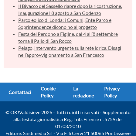
Il Bivacco del Sassello riapre dopo la ricostruzione.
Inaugurazione l’8 agosto a San Godenzo
Parco eolico di Londa: i Comuni, Ente Parco e
Soprintendenze dicono no al progetto
Festa del Perdono a Figline, dal 4 all’8 settembre
torna il Palio di San Rocco
Pelago, intervento urgente sulla rete idrica. Disagi
nell’approvvigionamento a San Francesco
Cookie
La
Privacy
Contattaci
Policy
redazione
Policy
© OK!Valdisieve 2026 - Tutti i diritti riservati - Supplemento
alla testata giornalistica Reg. Trib. Firenze n. 5759 del
01/03/2010
Editore: Sindimedia Srl - Via F.lli Cervi 21 50065 Pontassieve