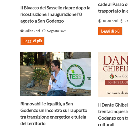
cade al Passo d
Il Bivacco del Sassello riapre dopo la
trasportato in 
ricostruzione. Inaugurazione l’8
agosto a San Godenzo
Julian Zeni
2 
Julian Zeni
6 Agosto 2026
Leggi di più
Leggi di più
Rinnovabili e legalità, a San
Il Dante Ghibel
Godenzo un incontro sul rapporto
trentacinquesi
tra transizione energetica e tutela
Godenzo con tr
del territorio
culturali