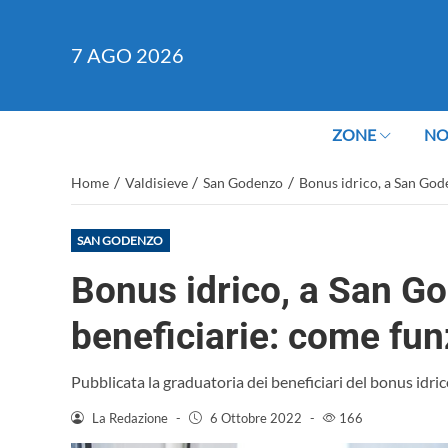
7
AGO 2026
ZONE
NO
/
/
/
Home
Valdisieve
San Godenzo
Bonus idrico, a San God
SAN GODENZO
Bonus idrico, a San G
beneficiarie: come fun
Pubblicata la graduatoria dei beneficiari del bonus id
La Redazione
-
6 Ottobre 2022
-
166