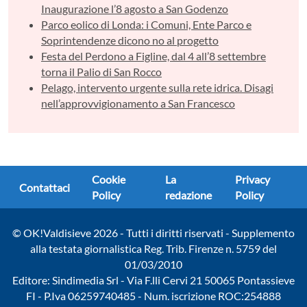
Inaugurazione l’8 agosto a San Godenzo
Parco eolico di Londa: i Comuni, Ente Parco e
Soprintendenze dicono no al progetto
Festa del Perdono a Figline, dal 4 all’8 settembre
torna il Palio di San Rocco
Pelago, intervento urgente sulla rete idrica. Disagi
nell’approvvigionamento a San Francesco
Cookie
La
Privacy
Contattaci
Policy
redazione
Policy
© OK!Valdisieve 2026 - Tutti i diritti riservati - Supplemento
alla testata giornalistica Reg. Trib. Firenze n. 5759 del
01/03/2010
Editore: Sindimedia Srl - Via F.lli Cervi 21 50065 Pontassieve
FI - P.Iva 06259740485 - Num. iscrizione ROC:254888