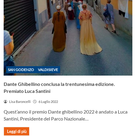
SAN GODENZO
VALDISIEVE
Dante Ghibellino conclusa la trentunesima edizione.
Premiato Luca Santini
Lisa Baroncelli
6 Luglio 2022
Quest’anno il premio Dante ghibellino 2022 è andato a Luca
Santini, Presidente del Parco Nazionale…
Leggi di più