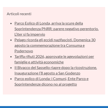
Articoli recenti
Parco Eolico di Londa, arriva la scure della
Soprintendenza PNRR: parere negativo perentorio.
L’iter si fa impervio
Pelago ricorda gli eccidi nazifascisti. Domenica 30
agosto la commemorazione tra Consuma e
Podernovo
Tariffa rifiuti 2026, approvate le agevolazioni per
famiglie e attività economiche
Il Bivacco del Sassello riapre dopo la ricostruzione.
Inaugurazione l’8 agosto a San Godenzo
Parco eolico di Londa: i Comuni, Ente Parco e
Soprintendenze dicono no al progetto