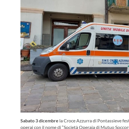
Sabato 3 dicembre
la Croce Azzurra di Pontassieve feste
operai con il nome di “Società Operaia di Mutuo Soccors