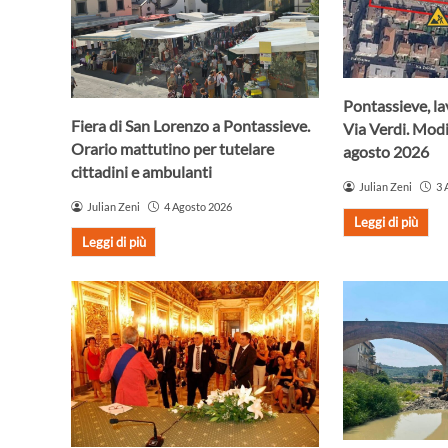
Pontassieve, lav
Fiera di San Lorenzo a Pontassieve.
Via Verdi. Modif
Orario mattutino per tutelare
agosto 2026
cittadini e ambulanti
Julian Zeni
3 
Julian Zeni
4 Agosto 2026
Leggi di più
Leggi di più