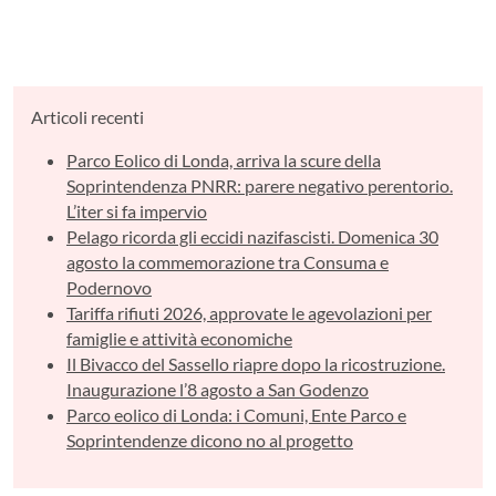
Articoli recenti
Parco Eolico di Londa, arriva la scure della
Soprintendenza PNRR: parere negativo perentorio.
L’iter si fa impervio
Pelago ricorda gli eccidi nazifascisti. Domenica 30
agosto la commemorazione tra Consuma e
Podernovo
Tariffa rifiuti 2026, approvate le agevolazioni per
famiglie e attività economiche
Il Bivacco del Sassello riapre dopo la ricostruzione.
Inaugurazione l’8 agosto a San Godenzo
Parco eolico di Londa: i Comuni, Ente Parco e
Soprintendenze dicono no al progetto