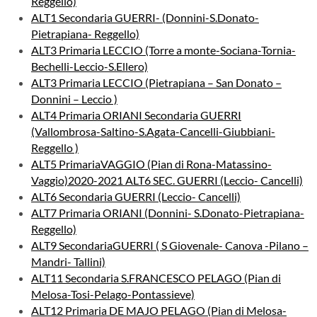
Reggello)
ALT1 Secondaria GUERRI- (Donnini-S.Donato-
Pietrapiana- Reggello)
ALT3 Primaria LECCIO (Torre a monte-Sociana-Tornia-
Bechelli-Leccio-S.Ellero)
ALT3 Primaria LECCIO (Pietrapiana – San Donato –
Donnini – Leccio )
ALT4 Primaria ORIANI Secondaria GUERRI
(Vallombrosa-Saltino-S.Agata-Cancelli-Giubbiani-
Reggello )
ALT5 PrimariaVAGGIO (Pian di Rona-Matassino-
Vaggio)2020-2021 ALT6 SEC. GUERRI (Leccio- Cancelli)
ALT6 Secondaria GUERRI (Leccio- Cancelli)
ALT7 Primaria ORIANI (Donnini- S.Donato-Pietrapiana-
Reggello)
ALT9 SecondariaGUERRI ( S Giovenale- Canova -Pilano –
Mandri- Tallini)
ALT11 Secondaria S.FRANCESCO PELAGO (Pian di
Melosa-Tosi-Pelago-Pontassieve)
ALT12 Primaria DE MAJO PELAGO (Pian di Melosa-