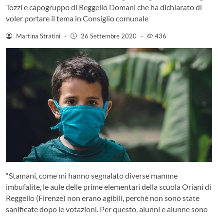
Tozzi e capogruppo di Reggello Domani che ha dichiarato di
voler portare il tema in Consiglio comunale
Martina Stratini
-
26 Settembre 2020
-
436
“Stamani, come mi hanno segnalato diverse mamme
imbufalite, le aule delle prime elementari della scuola Oriani di
Reggello (Firenze) non erano agibili, perché non sono state
sanificate dopo le votazioni. Per questo, alunni e alunne sono