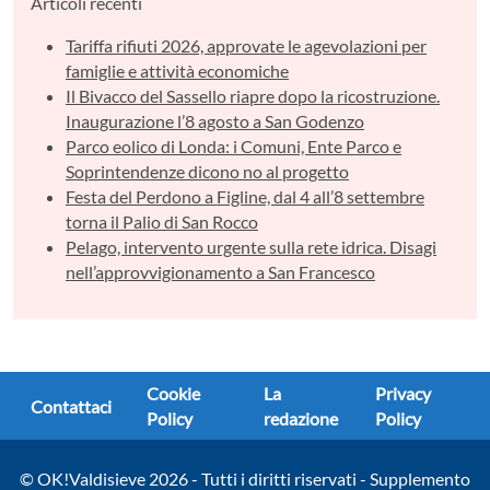
Articoli recenti
Tariffa rifiuti 2026, approvate le agevolazioni per
famiglie e attività economiche
Il Bivacco del Sassello riapre dopo la ricostruzione.
Inaugurazione l’8 agosto a San Godenzo
Parco eolico di Londa: i Comuni, Ente Parco e
Soprintendenze dicono no al progetto
Festa del Perdono a Figline, dal 4 all’8 settembre
torna il Palio di San Rocco
Pelago, intervento urgente sulla rete idrica. Disagi
nell’approvvigionamento a San Francesco
Cookie
La
Privacy
Contattaci
Policy
redazione
Policy
© OK!Valdisieve 2026 - Tutti i diritti riservati - Supplemento