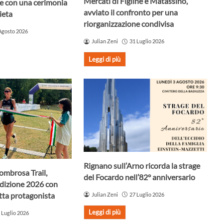
Mercati di Figline e Matassino,
ne con una cerimonia
avviato il confronto per una
ieta
riorganizzazione condivisa
Agosto 2026
Julian Zeni
31 Luglio 2026
Leggi di più
Rignano sull’Arno ricorda la strage
ombrosa Trail,
del Focardo nell’82° anniversario
edizione 2026 con
ta protagonista
Julian Zeni
27 Luglio 2026
Leggi di più
 Luglio 2026