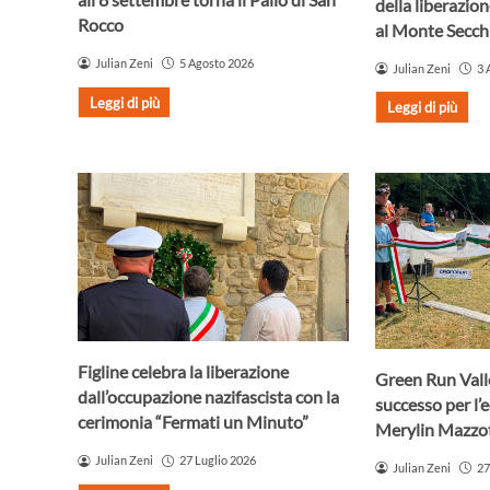
della liberazio
Rocco
al Monte Secch
Julian Zeni
5 Agosto 2026
Julian Zeni
3 
Leggi di più
Leggi di più
Figline celebra la liberazione
Green Run Vall
dall’occupazione nazifascista con la
successo per l’
cerimonia “Fermati un Minuto”
Merylin Mazzot
Julian Zeni
27 Luglio 2026
Julian Zeni
27