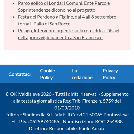
Parco eolico di Londa: i Comuni, Ente Parco e
Soprintendenze dicono no al progetto
Festa del Perdono a Figline, dal 4 all’8 settembre
torna il Palio di San Rocco
Pelago, intervento urgente sulla rete idrica. Disagi
nell’approvvigionamento a San Francesco
Cookie
La
Privacy
Contattaci
Policy
redazione
Policy
© OK!Valdisieve 2026 - Tutti i diritti riservati - Supplemento
alla testata giornalistica Reg. Trib. Firenze n. 5759 del
01/03/2010
Editore: Sindimedia Srl - Via F.lli Cervi 21 50065 Pontassieve
FI - P.Iva 06259740485 - Num. iscrizione ROC:254888
Direttore Responsabile: Paolo Amato