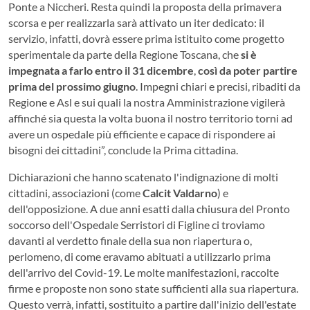
Ponte a Niccheri. Resta quindi la proposta della primavera
scorsa e per realizzarla sarà attivato un iter dedicato: il
servizio, infatti, dovrà essere prima istituito come progetto
sperimentale da parte della Regione Toscana, che
si è
impegnata a farlo entro il 31 dicembre
,
così da poter partire
prima del prossimo giugno
. Impegni chiari e precisi, ribaditi da
Regione e Asl e sui quali la nostra Amministrazione vigilerà
affinché sia questa la volta buona il nostro territorio torni ad
avere un ospedale più efficiente e capace di rispondere ai
bisogni dei cittadini”, conclude la Prima cittadina.
Dichiarazioni che hanno scatenato l'indignazione di molti
cittadini, associazioni (come
Calcit Valdarno
) e
dell'opposizione. A due anni esatti dalla chiusura del Pronto
soccorso dell'Ospedale Serristori di Figline ci troviamo
davanti al verdetto finale della sua non riapertura o,
perlomeno, di come eravamo abituati a utilizzarlo prima
dell'arrivo del Covid-19. Le molte manifestazioni, raccolte
firme e proposte non sono state sufficienti alla sua riapertura.
Questo verrà, infatti, sostituito a partire dall'inizio dell'estate