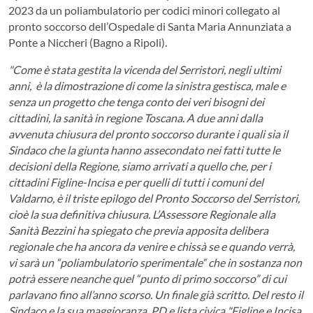
2023 da un poliambulatorio per codici minori collegato al
pronto soccorso dell’Ospedale di Santa Maria Annunziata a
Ponte a Niccheri (Bagno a Ripoli).
"Come è stata gestita la vicenda del Serristori, negli ultimi
anni, è la dimostrazione di come la sinistra gestisca, male e
senza un progetto che tenga conto dei veri bisogni dei
cittadini, la sanità in regione Toscana. A due anni dalla
avvenuta chiusura del pronto soccorso durante i quali sia il
Sindaco che la giunta hanno assecondato nei fatti tutte le
decisioni della Regione, siamo arrivati a quello che, per i
cittadini Figline-Incisa e per quelli di tutti i comuni del
Valdarno, è il triste epilogo del Pronto Soccorso del Serristori,
cioè la sua definitiva chiusura. L’Assessore Regionale alla
Sanità Bezzini ha spiegato che previa apposita delibera
regionale che ha ancora da venire e chissà se e quando verrà,
vi sarà un “poliambulatorio sperimentale“ che in sostanza non
potrà essere neanche quel “punto di primo soccorso” di cui
parlavano fino all’anno scorso. Un finale già scritto. Del resto il
Sindaco e la sua maggioranza, PD e lista civica "Figline e Incisa