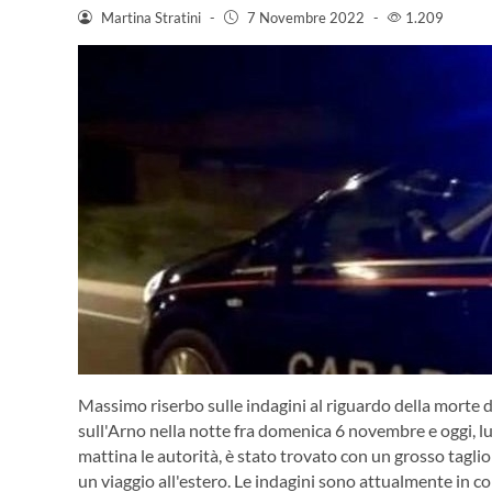
Martina Stratini
-
7 Novembre 2022
-
1.209
Massimo riserbo sulle indagini al riguardo della morte 
sull'Arno nella notte fra domenica 6 novembre e oggi,
mattina le autorità, è stato trovato con un grosso tagli
un viaggio all'estero. Le indagini sono attualmente in co