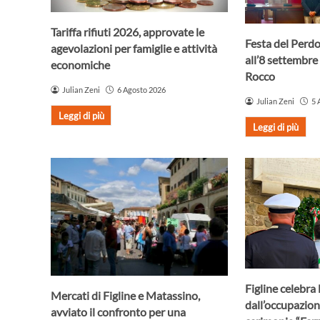
Tariffa rifiuti 2026, approvate le
Festa del Perdo
agevolazioni per famiglie e attività
all’8 settembre 
economiche
Rocco
Julian Zeni
6 Agosto 2026
Julian Zeni
5 
Leggi di più
Leggi di più
Figline celebra 
Mercati di Figline e Matassino,
dall’occupazion
avviato il confronto per una