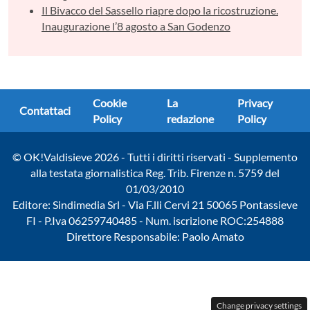
Il Bivacco del Sassello riapre dopo la ricostruzione.
Inaugurazione l’8 agosto a San Godenzo
Cookie
La
Privacy
Contattaci
Policy
redazione
Policy
© OK!Valdisieve 2026 - Tutti i diritti riservati - Supplemento
alla testata giornalistica Reg. Trib. Firenze n. 5759 del
01/03/2010
Editore: Sindimedia Srl - Via F.lli Cervi 21 50065 Pontassieve
FI - P.Iva 06259740485 - Num. iscrizione ROC:254888
Direttore Responsabile: Paolo Amato
Change privacy settings