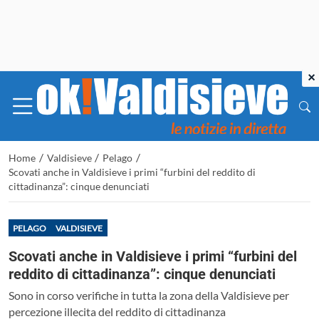
×
/
/
/
Home
Valdisieve
Pelago
Scovati anche in Valdisieve i primi “furbini del reddito di
cittadinanza”: cinque denunciati
PELAGO
VALDISIEVE
Scovati anche in Valdisieve i primi “furbini del
reddito di cittadinanza”: cinque denunciati
Sono in corso verifiche in tutta la zona della Valdisieve per
percezione illecita del reddito di cittadinanza