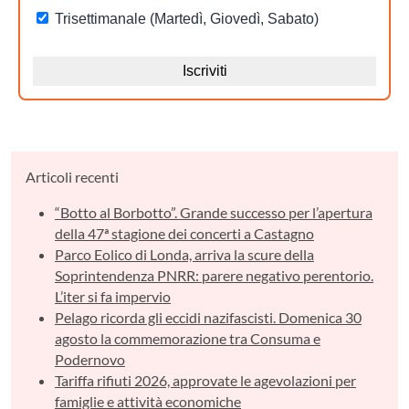
Articoli recenti
“Botto al Borbotto”. Grande successo per l’apertura
della 47ª stagione dei concerti a Castagno
Parco Eolico di Londa, arriva la scure della
Soprintendenza PNRR: parere negativo perentorio.
L’iter si fa impervio
Pelago ricorda gli eccidi nazifascisti. Domenica 30
agosto la commemorazione tra Consuma e
Podernovo
Tariffa rifiuti 2026, approvate le agevolazioni per
famiglie e attività economiche