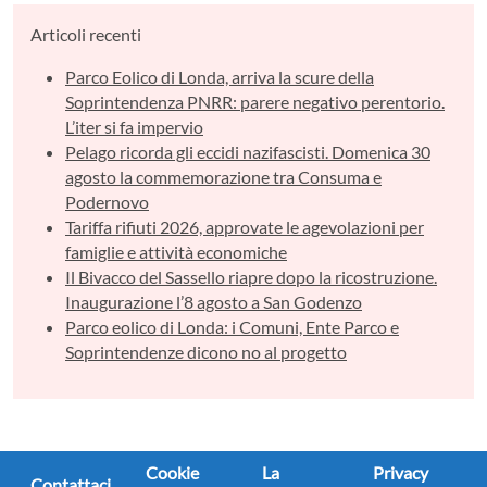
Articoli recenti
Parco Eolico di Londa, arriva la scure della
Soprintendenza PNRR: parere negativo perentorio.
L’iter si fa impervio
Pelago ricorda gli eccidi nazifascisti. Domenica 30
agosto la commemorazione tra Consuma e
Podernovo
Tariffa rifiuti 2026, approvate le agevolazioni per
famiglie e attività economiche
Il Bivacco del Sassello riapre dopo la ricostruzione.
Inaugurazione l’8 agosto a San Godenzo
Parco eolico di Londa: i Comuni, Ente Parco e
Soprintendenze dicono no al progetto
Cookie
La
Privacy
Contattaci