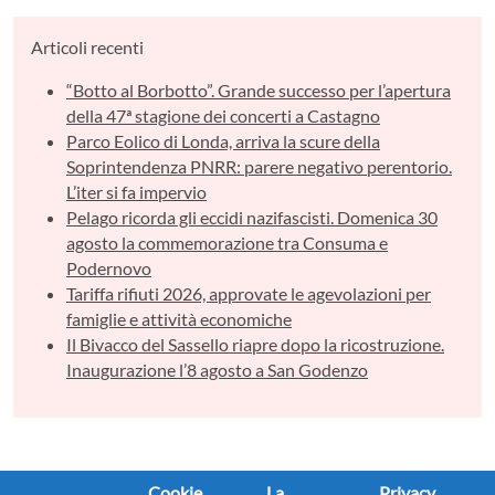
Articoli recenti
“Botto al Borbotto”. Grande successo per l’apertura
della 47ª stagione dei concerti a Castagno
Parco Eolico di Londa, arriva la scure della
Soprintendenza PNRR: parere negativo perentorio.
L’iter si fa impervio
Pelago ricorda gli eccidi nazifascisti. Domenica 30
agosto la commemorazione tra Consuma e
Podernovo
Tariffa rifiuti 2026, approvate le agevolazioni per
famiglie e attività economiche
Il Bivacco del Sassello riapre dopo la ricostruzione.
Inaugurazione l’8 agosto a San Godenzo
Cookie
La
Privacy