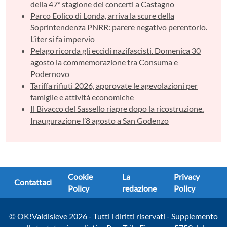
della 47ª stagione dei concerti a Castagno
Parco Eolico di Londa, arriva la scure della
Soprintendenza PNRR: parere negativo perentorio.
L’iter si fa impervio
Pelago ricorda gli eccidi nazifascisti. Domenica 30
agosto la commemorazione tra Consuma e
Podernovo
Tariffa rifiuti 2026, approvate le agevolazioni per
famiglie e attività economiche
Il Bivacco del Sassello riapre dopo la ricostruzione.
Inaugurazione l’8 agosto a San Godenzo
Cookie
La
Privacy
Contattaci
Policy
redazione
Policy
© OK!Valdisieve 2026 - Tutti i diritti riservati - Supplemento