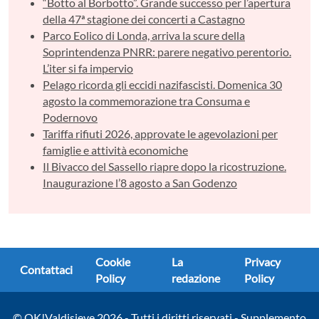
“Botto al Borbotto”. Grande successo per l’apertura
della 47ª stagione dei concerti a Castagno
Parco Eolico di Londa, arriva la scure della
Soprintendenza PNRR: parere negativo perentorio.
L’iter si fa impervio
Pelago ricorda gli eccidi nazifascisti. Domenica 30
agosto la commemorazione tra Consuma e
Podernovo
Tariffa rifiuti 2026, approvate le agevolazioni per
famiglie e attività economiche
Il Bivacco del Sassello riapre dopo la ricostruzione.
Inaugurazione l’8 agosto a San Godenzo
Cookie
La
Privacy
Contattaci
Policy
redazione
Policy
© OK!Valdisieve 2026 - Tutti i diritti riservati - Supplemento